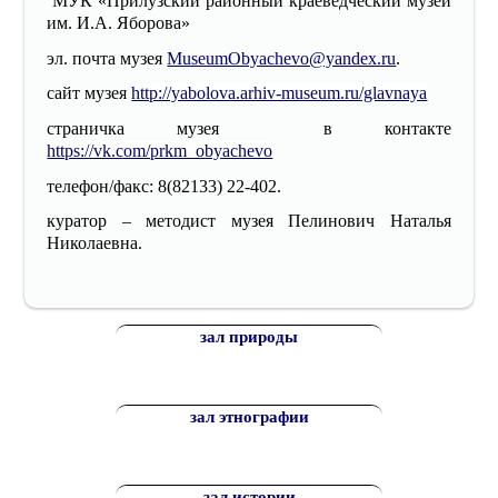
МУК «Прилузский районный краеведческий музей
им. И.А. Яборова»
эл. почта музея
MuseumObyachevo@yandex.ru
.
сайт музея
http://yabolova.arhiv-museum.ru/glavnaya
страничка музея в контакте
https://vk.com/prkm_obyachevo
телефон/факс: 8(82133) 22-402.
куратор – методист музея Пелинович Наталья
Николаевна.
зал природы
зал этнографии
зал истории