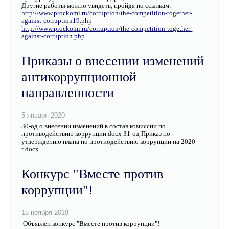
Другие работы можно увидеть, пройдя по ссылкам:
http://www.prockomi.ru/corruption/the-competition-together-
against-corruption19.php
http://www.prockomi.ru/corruption/the-competition-together-
against-corruption.php
Приказы о внесении изменений
антикоррупционной
направленности
З0-од о внесении изменений в состав комиссии по
противодействию коррупции.docx 31-од Приказ по
утверждению плана по протиодействию коррупции на 2020
г.docx
Конкурс "Вместе против
коррупции"!
Объявлен конкурс "Вместе против коррупции"!