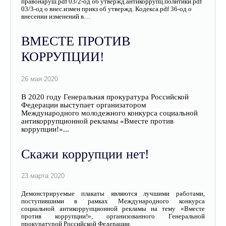
правонаруш.pdf 03/2-од об утвержд.антикоррупц.политики.pdf
03/3-од о внес.измен прикз об утвержд. Кодекса.pdf 36-од о
внесении изменений в…
ВМЕСТЕ ПРОТИВ
КОРРУПЦИИ!
В 2020 году Генеральная прокуратура Российской
Федерации выступает организатором
Международного молодежного конкурса социальной
антикоррупционной рекламы «Вместе против
коррупции!»...
Скажи коррупции нет!
Демонстрируемые плакаты являются лучшими работами,
поступившими в рамках Международного конкурса
социальной антикоррупционной рекламы на тему «Вместе
против коррупции!», организованного Генеральной
прокуратурой Российской Федерации.